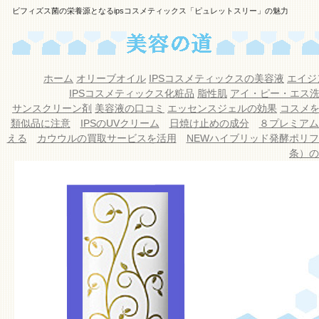
ビフィズス菌の栄養源となるipsコスメティックス「ピュレットスリー」の魅力
ホーム
オリーブオイル
IPSコスメティックスの美容液
エイジ
IPSコスメティックス化粧品
脂性肌
アイ・ピー・エス
サンスクリーン剤
美容液の口コミ
エッセンスジェルの効果
コスメ
類似品に注意
IPSのUVクリーム
日焼け止めの成分
８プレミアム
える
カウウルの買取サービスを活用
NEWハイブリッド発酵ポリ
条）の